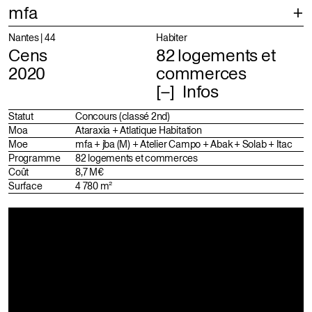
mfa
Projets
Sélection
Nantes | 44
Habiter
Cens
82 logements et
Index
Projets
2020
commerces
Infos
À propos
Profil
Identité
Statut
Concours (classé 2nd)
Moa
Ataraxia + Atlatique Habitation
Équipe
Moe
mfa + jba (M) + Atelier Campo + Abak + Solab + Itac
Programme
82 logements et commerces
Distinctions
Coût
8,7 M€
Surface
4 780 m²
Contact